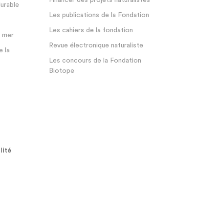
Financer des projets naturalistes
durable
Les publications de la Fondation
Les cahiers de la fondation
a mer
Revue électronique naturaliste
e la
Les concours de la Fondation
Biotope
lité