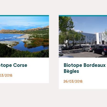
otope Bordeaux -
Biotope Belgique
gles
10/08/2017
03/2018